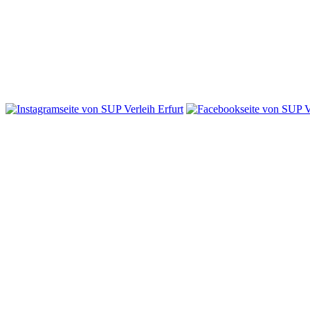
Gutschein
Verschenke einen Tag auf dem Wasser. Mit unserem Gutschein machs
Jetzt
Gutschein bestellen
Board buchen
Tages-Angebot
Wochenend-Angebot
Wochen-Angebot
FAQ
SUP Board Fragen
Vor dem Paddeln