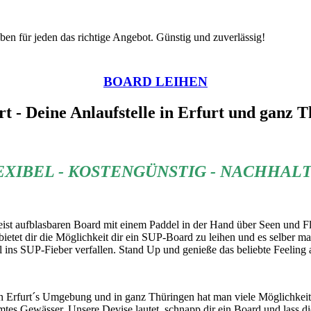
en für jeden das richtige Angebot. Günstig und zuverlässig!
BOARD LEIHEN
t - Deine Anlaufstelle in Erfurt und ganz T
EXIBEL - KOSTENGÜNSTIG - NACHHAL
meist aufblasbaren Board mit einem Paddel in der Hand über Seen und F
ietet dir die Möglichkeit dir
ein SUP-Board zu leihen und es selber mal
ll ins SUP-Fieber verfallen.
Stand Up und genieße das beliebte Feeling
In Erfurt´s Umgebung und in ganz Thüringen hat man viele Möglichke
mmtes Gewässer.
Unsere Devise lautet, schnapp dir ein Board und lass d