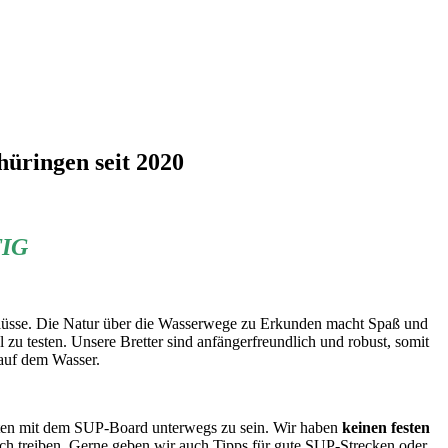
hüringen seit 2020
TIG
lüsse.
Die Natur über die Wasserwege zu Erkunden macht Spaß und
 zu testen.
Unsere Bretter sind anfängerfreundlich und robust, somit
 auf dem Wasser.
iten mit dem SUP-Board unterwegs zu sein.
Wir haben
keinen festen
ich treiben. Gerne geben wir auch Tipps für gute SUP-Strecken oder