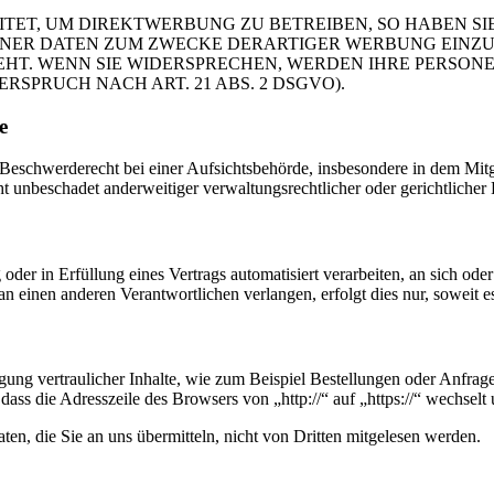
T, UM DIREKTWERBUNG ZU BETREIBEN, SO HABEN SIE
ER DATEN ZUM ZWECKE DERARTIGER WERBUNG EINZULEG
EHT. WENN SIE WIDERSPRECHEN, WERDEN IHRE PERSO
PRUCH NACH ART. 21 ABS. 2 DSGVO).
e
schwerderecht bei einer Aufsichtsbehörde, insbesondere in dem Mitgli
 unbeschadet anderweitiger verwaltungsrechtlicher oder gerichtlicher 
oder in Erfüllung eines Vertrags automatisiert verarbeiten, an sich od
n einen anderen Verantwortlichen verlangen, erfolgt dies nur, soweit e
ung vertraulicher Inhalte, wie zum Beispiel Bestellungen oder Anfrage
dass die Adresszeile des Browsers von „http://“ auf „https://“ wechsel
en, die Sie an uns übermitteln, nicht von Dritten mitgelesen werden.