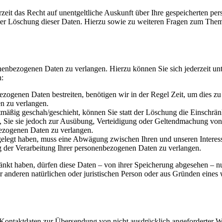
zeit das Recht auf unentgeltliche Auskunft über Ihre gespeicherten 
der Löschung dieser Daten. Hierzu sowie zu weiteren Fragen zum Them
onenbezogenen Daten zu verlangen. Hierzu können Sie sich jederzeit 
n:
ezogenen Daten bestreiten, benötigen wir in der Regel Zeit, um dies z
n zu verlangen.
mäßig geschah/geschieht, können Sie statt der Löschung die Einschrän
Sie sie jedoch zur Ausübung, Verteidigung oder Geltendmachung von R
ezogenen Daten zu verlangen.
legt haben, muss eine Abwägung zwischen Ihren und unseren Interess
g der Verarbeitung Ihrer personenbezogenen Daten zu verlangen.
änkt haben, dürfen diese Daten – von ihrer Speicherung abgesehen – n
anderen natürlichen oder juristischen Person oder aus Gründen eines w
Kontaktdaten zur Übersendung von nicht ausdrücklich angeforderter W