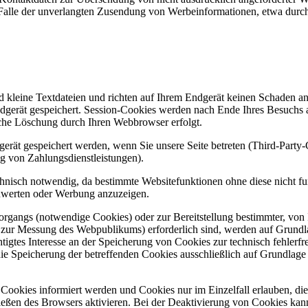
 im Falle der unverlangten Zusendung von Werbeinformationen, etwa dur
d kleine Textdateien und richten auf Ihrem Endgerät keinen Schaden a
dgerät gespeichert. Session-Cookies werden nach Ende Ihres Besuchs 
ische Löschung durch Ihren Webbrowser erfolgt.
rät gespeichert werden, wenn Sie unsere Seite betreten (Third-Party
g von Zahlungsdienstleistungen).
hnisch notwendig, da bestimmte Websitefunktionen ohne diese nicht f
zuwerten oder Werbung anzuzeigen.
gangs (notwendige Cookies) oder zur Bereitstellung bestimmter, von I
zur Messung des Webpublikums) erforderlich sind, werden auf Grundlag
igtes Interesse an der Speicherung von Cookies zur technisch fehlerfrei
ie Speicherung der betreffenden Cookies ausschließlich auf Grundlage 
n Cookies informiert werden und Cookies nur im Einzelfall erlauben, d
ßen des Browsers aktivieren. Bei der Deaktivierung von Cookies kann d