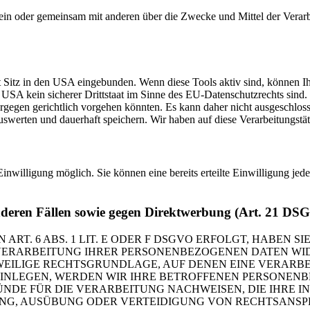
ie allein oder gemeinsam mit anderen über die Zwecke und Mittel der V
 Sitz in den USA eingebunden. Wenn diese Tools aktiv sind, können I
USA kein sicherer Drittstaat im Sinne des EU-Datenschutzrechts sind
iergegen gerichtlich vorgehen könnten. Es kann daher nicht ausgeschl
erten und dauerhaft speichern. Wir haben auf diese Verarbeitungstäti
inwilligung möglich. Sie können eine bereits erteilte Einwilligung jed
nderen Fällen sowie gegen Direktwerbung (Art. 21 DS
. 6 ABS. 1 LIT. E ODER F DSGVO ERFOLGT, HABEN SIE
VERARBEITUNG IHRER PERSONENBEZOGENEN DATEN WIDE
EWEILIGE RECHTSGRUNDLAGE, AUF DENEN EINE VERARBE
NLEGEN, WERDEN WIR IHRE BETROFFENEN PERSONENBE
DE FÜR DIE VERARBEITUNG NACHWEISEN, DIE IHRE IN
G, AUSÜBUNG ODER VERTEIDIGUNG VON RECHTSANSPRÜC